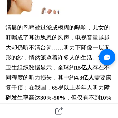
清晨的鸟鸣被过滤成模糊的嗡响，儿女的
叮嘱成了耳边飘忽的风声，电视音量越越
大却仍听不清台词……听力下降像一层无
形的纱，悄然笼罩着许多人的生活。世界
卫生组织数据显示，全球约
15亿人
存在不
同程度的听力损失，其中约
4.3亿人
需要康
复干预；在我国，65岁以上老年人听力障
碍发生率高达
30%-50%
，但仅有不到
10%
的患者选择佩戴助听器。不是他们不想听
见，而是曾经的选择太少、顾虑太多——